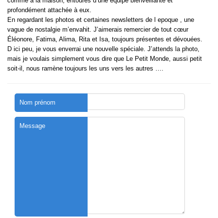
comme à la maison, entourés d’une équipe bienveillante et
profondément attachée à eux.
En regardant les photos et certaines newsletters de l epoque , une
vague de nostalgie m’envahit. J’aimerais remercier de tout cœur
Éléonore, Fatima, Alima, Rita et Isa, toujours présentes et dévouées.
D ici peu, je vous enverrai une nouvelle spéciale. J’attends la photo,
mais je voulais simplement vous dire que Le Petit Monde, aussi petit
soit-il, nous ramène toujours les uns vers les autres ….
Nom prénom
Message