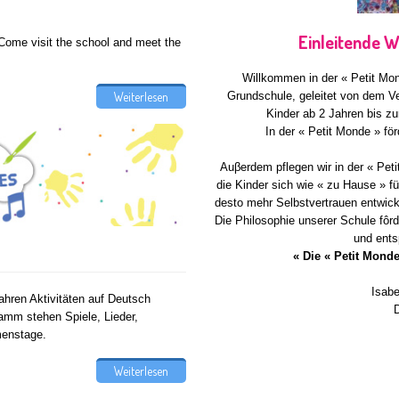
Einleitende W
Come visit the school and meet the
Willkommen in der « Petit Mon
Grundschule, geleitet von dem Ve
Weiterlesen
Kinder ab 2 Jahren bis z
In der « Petit Monde » för
Auβerdem pflegen wir in der « Pet
die Kinder sich wie « zu Hause » fü
desto mehr Selbstvertrauen entwicke
Die Philosophie unserer Schule fôrd
und ents
« Die « Petit Monde
Isabe
Jahren Aktivitäten auf Deutsch
D
amm stehen Spiele, Lieder,
menstage.
Weiterlesen